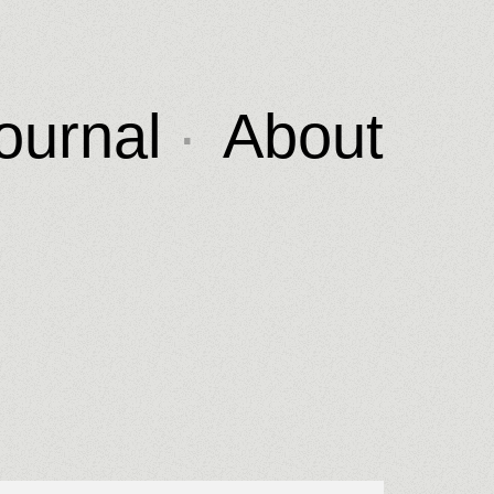
ournal
About